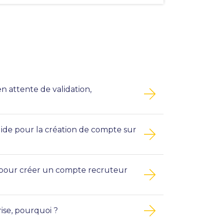
pour
faciliter
la
sélection.
n attente de validation,
lide pour la création de compte sur
le pour créer un compte recruteur
rise, pourquoi ?