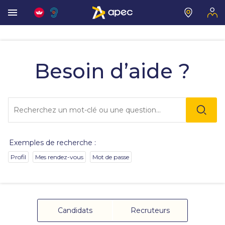
Vous
allez
être
Besoin d’aide ?
redirigé
vers
la
description
Lo
détaillée
l'o
de
sai
la
de
question.
va
Exemples de recherche :
da
la
Profil
Mes rendez-vous
Mot de passe
ba
de
re
de
su
s'
Candidats
Recruteurs
au
po