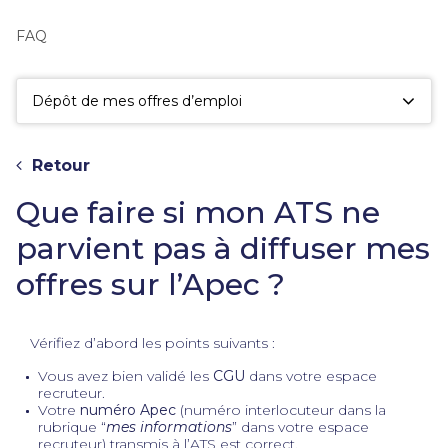
fac
la
FAQ
sé
Dépôt de mes offres d’emploi
Retour
Que faire si mon ATS ne
parvient pas à diffuser mes
offres sur l’Apec ?
Vérifiez d’abord les points suivants :
Vous avez bien validé les
CGU
dans votre espace
recruteur.
Votre
numéro Apec
(numéro interlocuteur dans la
rubrique “
mes informations
” dans votre espace
recruteur) transmis à l’ATS est correct.