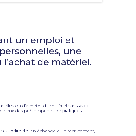
pour
faciliter
la
sélection.
ant un emploi et
ersonnelles, une
’achat de matériel.
nnelles
ou d’acheter du matériel
sans avoir
e en eux des présomptions de
pratiques
e ou indirecte
, en échange d’un recrutement,