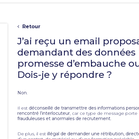
Retour
J’ai reçu un email propos
demandant des données p
promesse d’embauche ou l
Dois-je y répondre ?
e
Non
.
Il est
déconseillé de transmettre des informations perso
rencontré l’interlocuteur
, car ce type de message port
frauduleuses et anormales de recrutement
.
De plus, il est
illégal de demander une rétribution, direct