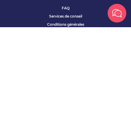
FAQ
Services de conseil
Conditions générales
Qui sommes nous ?
Accessibilité
Partenariats offres
Site corporate
Études Apec
Contact presse