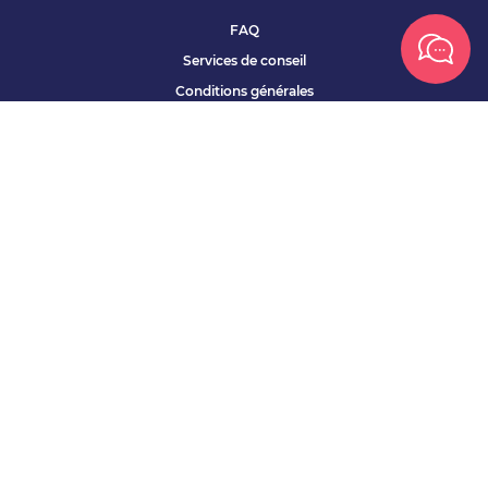
FAQ
Services de conseil
Conditions générales
Qui sommes nous ?
Accessibilité
Partenariats offres
Site corporate
Études Apec
Contact presse