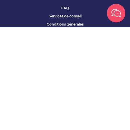
FAQ
Services de conseil
Conditions générales
Qui sommes nous ?
Accessibilité
Partenariats offres
Site corporate
Études Apec
Contact presse