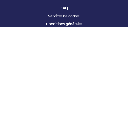
FAQ
Services de conseil
Conditions générales
Qui sommes nous ?
Accessibilité
Partenariats offres
Site corporate
Études Apec
Contact presse