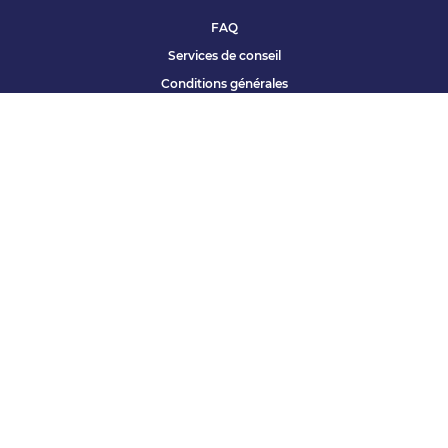
FAQ
Services de conseil
Conditions générales
Qui sommes nous ?
Accessibilité
Partenariats offres
Site corporate
Études Apec
Contact presse