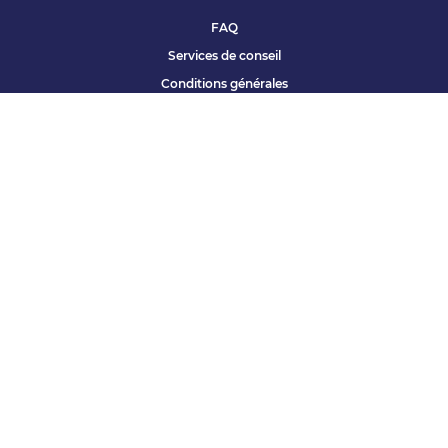
FAQ
Services de conseil
Conditions générales
Qui sommes nous ?
Accessibilité
Partenariats offres
Site corporate
Études Apec
Contact presse