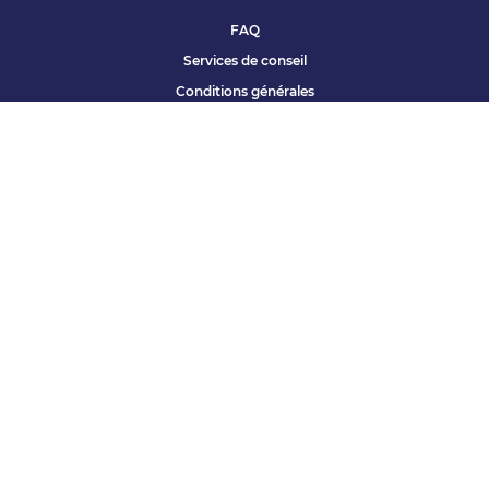
FAQ
Services de conseil
Conditions générales
Qui sommes nous ?
Accessibilité
Partenariats offres
Site corporate
Études Apec
Contact presse