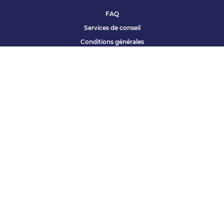
FAQ
Services de conseil
Conditions générales
Qui sommes nous ?
Accessibilité
Partenariats offres
Site corporate
Études Apec
Contact presse