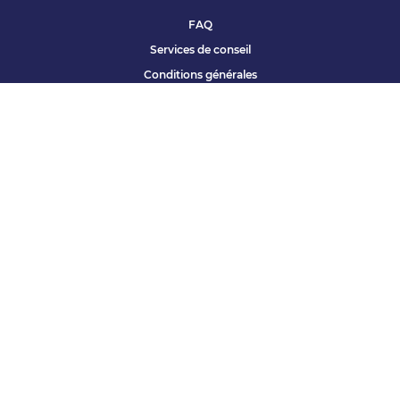
FAQ
Services de conseil
Conditions générales
Qui sommes nous ?
Accessibilité
Partenariats offres
Site corporate
Études Apec
Contact presse