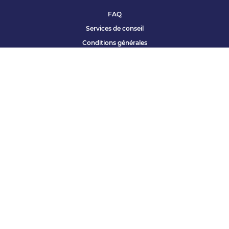
FAQ
Services de conseil
Conditions générales
Qui sommes nous ?
Accessibilité
Partenariats offres
Site corporate
Études Apec
Contact presse