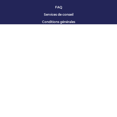
FAQ
Services de conseil
Conditions générales
Qui sommes nous ?
Accessibilité
Partenariats offres
Site corporate
Études Apec
Contact presse