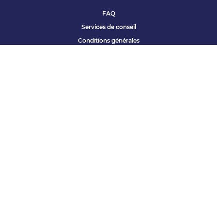
FAQ
Services de conseil
Conditions générales
Qui sommes nous ?
Accessibilité
Partenariats offres
Site corporate
Études Apec
Contact presse