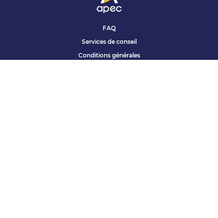
FAQ
Services de conseil
Conditions générales
Qui sommes nous ?
Accessibilité
Partenariats offres
Site corporate
Études Apec
Contact presse